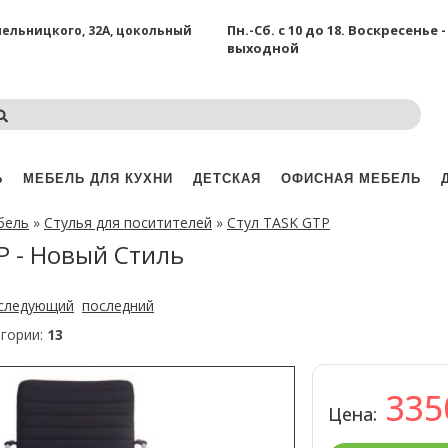
Пн.-Сб. с 10 до 18.
Воскресенье -
Хмельницкого, 32А, цокольный
выходной
Ь
МЕБЕЛЬ ДЛЯ КУХНИ
ДЕТСКАЯ
ОФИСНАЯ МЕБЕЛЬ
бель
»
Стулья для поситителей
»
Стул TASK GTP
P - Новый Стиль
следующий
последний
егории:
13
33
Цена: