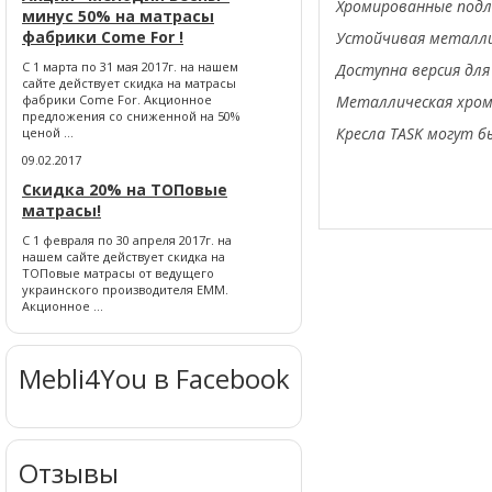
Хромированные подл
минус 50% на матрасы
фабрики Come For !
Устойчивая металли
С 1 марта по 31 мая 2017г. на нашем
Доступна версия для
сайте действует скидка на матрасы
Металлическая хром
фабрики Come For. Акционное
предложения со сниженной на 50%
Кресла TASK могут б
ценой ...
09.02.2017
Скидка 20% на ТОПовые
матрасы!
С 1 февраля по 30 апреля 2017г. на
нашем сайте действует скидка на
ТОПовые матрасы от ведущего
украинского производителя ЕММ.
Акционное ...
Mebli4You в Facebook
Отзывы