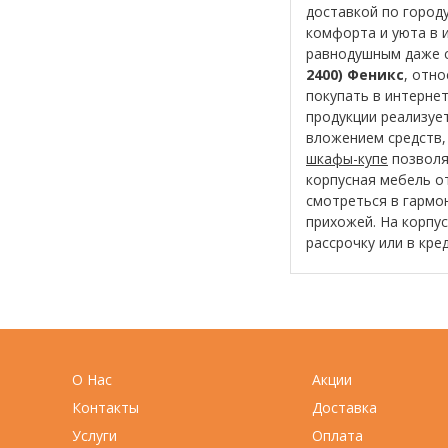
доставкой по городу
комфорта и уюта в 
равнодушным даже с
2400) Феникс
, отн
покупать в интерне
продукции реализуе
вложением средств,
шкафы-купе
позволя
корпусная мебель о
смотреться в гармо
прихожей. На корпу
рассрочку или в кре
О Нас
Акции
Контакты
Доставка
Услуги
Оплата