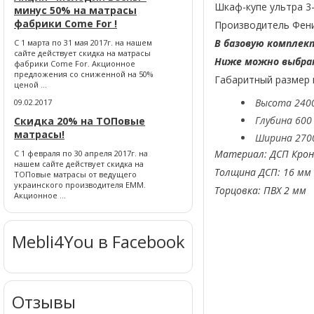
Шкаф-купе ультра 3-
минус 50% на матрасы
фабрики Come For !
Производитель Феник
В базовую комплект
С 1 марта по 31 мая 2017г. на нашем
сайте действует скидка на матрасы
Ниже можно выбрат
фабрики Come For. Акционное
предложения со сниженной на 50%
Габаритный размер
ценой ...
Высота 240
09.02.2017
Глубина 600
Скидка 20% на ТОПовые
матрасы!
Ширина 270
Материал: ДСП Крон
С 1 февраля по 30 апреля 2017г. на
нашем сайте действует скидка на
Толщина ДСП: 16 мм
ТОПовые матрасы от ведущего
украинского производителя ЕММ.
Торцовка: ПВХ 2 мм
Акционное ...
Mebli4You в Facebook
Отзывы