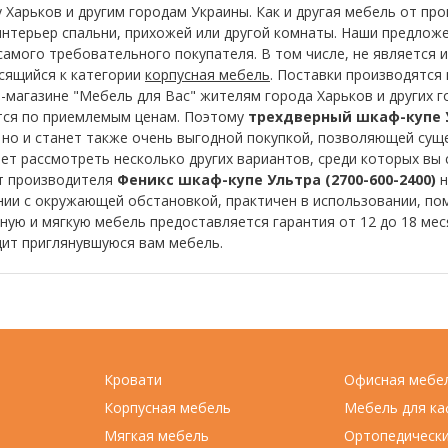
 Харьков и другим городам Украины. Как и другая мебель от пр
интерьер спальни, прихожей или другой комнаты. Наши предложе
амого требовательного покупателя. В том числе, не является 
осящийся к категории
корпусная мебель
. Поставки производятся 
т-магазине "Мебель для Вас" жителям города Харьков и других 
тся по приемлемым ценам. Поэтому
трехдверный шкаф-купе Ул
 но и станет также очень выгодной покупкой, позволяющей сущ
ет рассмотреть несколько других вариантов, среди которых вы 
т производителя
Феникс шкаф-купе Ультра (2700-600-2400)
н
нии с окружающей обстановкой, практичен в использовании, по
сную и мягкую мебель предоставляется гарантия от 12 до 18 ме
дит приглянувшуюся вам мебель.
Кровати
Офисная мебе
Корпусная мебель
Мебель для ка
Мягкая мебель
Ортопедическ