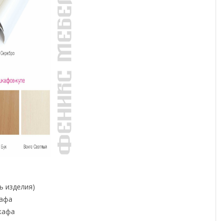
ь изделия)
кафа
шкафа