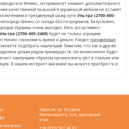
оизводителя Феникс, он привнесёт элемент дополнительного
ния качественной польской и украинской мебели не оставят
исключением и трехдверный шкаф-купе
Ультра (2700-600-
непосредственно со склада без посредников. Безусловно,
городов Украины очень выгодно. Весь ассортимент
ьтра (2700-600-2400)
будет не только хорошим
ественно сэкономить время и деньги. Раздел
трехдверные
сможете подобрать наилучший. Заметим, что как и другая
аделена целым рядом преимуществ. Он великолепно будет
может наилучшим образом организовать уют в спальне или
сяцев. В нашем интернет-магазине вы можете приобрести в
ль
Харьков, ул. Богдана
Хмельницкого, 32А, цокольный
фе
этаж
ие матрасы
+38 (093) 561 46 03