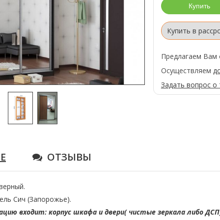
Купить в расср
Предлагаем Вам 
Осуществляем
д
Задать вопрос о
Е
ОТЗЫВЫ
верный.
ль Сич (Запорожье).
цию входит: корпус шкафа и двери( чистые зеркала либо ДСП