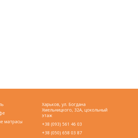
ль
Харьков, ул. Богдана
Хмельницкого, 32А, цокольный
фе
этаж
ие матрасы
+38 (093) 561 46 03
+38 (050) 658 03 87