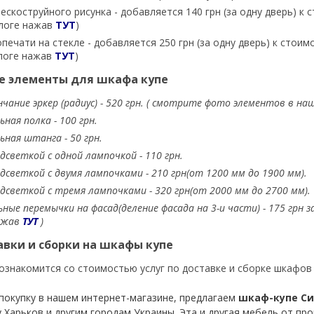
ескоструйного рисунка - добавляется 140 грн (за одну дверь) к
логе нажав
ТУТ
)
ечати на стекле - добавляется 250 грн (за одну дверь) к стои
логе нажав
ТУТ
)
 элементы для шкафа купе
нчание эркер (радиус) - 520 грн. ( смотрите фото элементов в 
ная полка - 100 грн.
ная штанга - 50 грн.
одсветкой с одной лампочкой - 110 грн.
одсветкой с двумя лампочками - 210 грн(от 1200 мм до 1900 мм).
одсветкой с тремя лампочками - 320 грн(от 2000 мм до 2700 мм).
ные перемычки на фасад(деление фасада на 3-и части) - 175 грн
ажав
ТУТ
)
авки и сборки на шкафы купе
ознакомится со стоимостью услуг по доставке и сборке шкафов
покупку в нашем интернет-магазине, предлагаем
шкаф-купе Сич
у Харьков и другим городам Украины. Эта и другая мебель от п