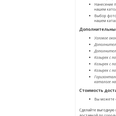
Нанесение п
нашем като
Выбор фотоп
нашем ката
Дополнительные
Угловое око
Дополнитель
Дополнитель
Козырек с п
Козырек с п
Козырек с п
Горизонталь
каталоге н
Стоимость дост
Вы можете 
Сделайте выгодную 
доставкой по город