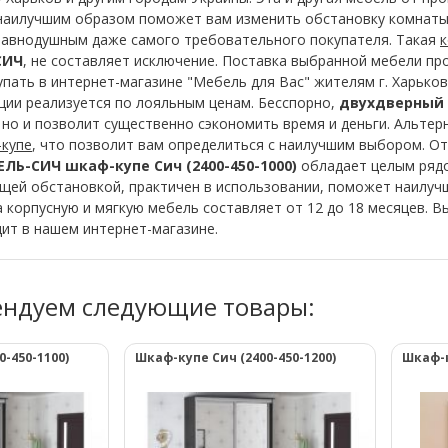
аилучшим образом поможет вам изменить обстановку комнаты.
равнодушным даже самого требовательного покупателя. Такая
к
СИЧ
, не составляет исключение. Поставка выбранной мебели пр
пать в интернет-магазине "Мебель для Вас" жителям г. Харьков
ции реализуется по лояльным ценам. Бесспорно,
двухдверный ш
 но и позволит существенно сэкономить время и деньги. Альте
-купе
, что позволит вам определиться с наилучшим выбором. От
ЛЬ-СИЧ шкаф-купе Сич (2400-450-1000)
обладает целым рядо
щей обстановкой, практичен в использовании, поможет наилучш
а корпусную и мягкую мебель составляет от 12 до 18 месяцев.
дит в нашем интернет-магазине.
ендуем следующие товары:
-450-1100)
Шкаф-купе Сич (2400-450-1200)
Шкаф-к