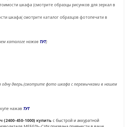
 стоимости шкафа (смотрите образцы рисунков для зеркал в
мости шкафа( смотрите каталог образцов фотопечати в
нашем каталоге нажав
ТУТ
)
 за одну дверь.(смотрите фото шкафа с перемычками в нашем
 купе нажав
ТУТ
 (2400-450-1000) купить
с быстрой и аккуратной
роизводителя МЕБЕЛЬ-СИЧ призвана привнести в ваше