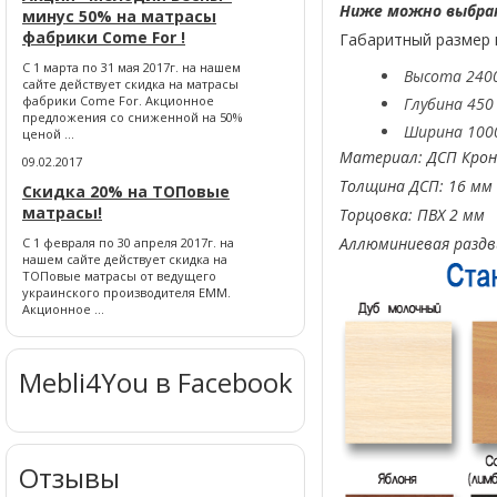
Ниже можно выбрат
минус 50% на матрасы
фабрики Come For !
Габаритный размер
С 1 марта по 31 мая 2017г. на нашем
Высота 240
сайте действует скидка на матрасы
фабрики Come For. Акционное
Глубина 450
предложения со сниженной на 50%
Ширина 100
ценой ...
Материал: ДСП Крон
09.02.2017
Толщина ДСП: 16 мм
Скидка 20% на ТОПовые
матрасы!
Торцовка: ПВХ 2 мм
Аллюминиевая разд
С 1 февраля по 30 апреля 2017г. на
нашем сайте действует скидка на
ТОПовые матрасы от ведущего
украинского производителя ЕММ.
Акционное ...
Mebli4You в Facebook
Отзывы