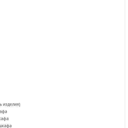
ь изделия)
кафа
шкафа
 шкафа