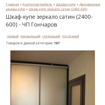
Главная
»
Корпусная мебель
»
Шкафы-купе
»
Двухдверные
шкафы-купе
»
Шкаф-купе зеркало сатин (2400-600)
Шкаф-купе зеркало сатин (2400-
600) - ЧП Гончаров
первый
предыдущий
следующий
последний
Товаров в данной категории:
167