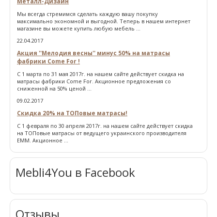
Металл-Дизайн
Мы всегда стремимся сделать каждую вашу покупку
максимально экономной и выгодной. Теперь в нашем интернет
магазине вы можете купить любую мебель ...
22.04.2017
Акция ''Мелодия весны'' минус 50% на матрасы
фабрики Come For !
С 1 марта по 31 мая 2017г. на нашем сайте действует скидка на
матрасы фабрики Come For. Акционное предложения со
сниженной на 50% ценой ...
09.02.2017
Скидка 20% на ТОПовые матрасы!
С 1 февраля по 30 апреля 2017г. на нашем сайте действует скидка
на ТОПовые матрасы от ведущего украинского производителя
ЕММ. Акционное ...
Mebli4You в Facebook
Отзывы