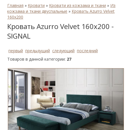
Главная
»
Кровати
»
Кровати из кожзама и ткани
»
Из
кожзама и ткани двуспальные
»
Кровать Azurro Velvet
160х200
Кровать Azurro Velvet 160х200 -
SIGNAL
первый
предыдущий
следующий
последний
Товаров в данной категории:
27