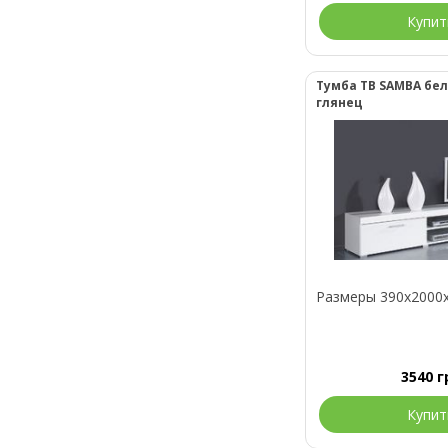
Купит
Тумба ТВ SAMBA бе
глянец
Размеры 390x2000
3540
г
Купит