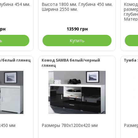
лубина 454 мм.
Высота 1800 мм. Глубина 450 мм.
Комод
Ширина 2550 мм.
размер
глубин
Матер
Вариан
грн
13590
грн
фасады
матовы
гляне
ь
Купить
мгази
подобр
/белый глянец
Комод SAMBA белый/черный
Тумба 
глянец
x450 мм
Размеры 780x1200x420 мм
Разме