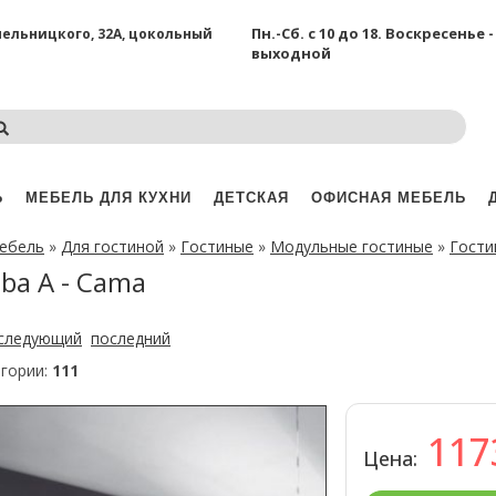
Пн.-Сб. с 10 до 18.
Воскресенье -
Хмельницкого, 32А, цокольный
выходной
Ь
МЕБЕЛЬ ДЛЯ КУХНИ
ДЕТСКАЯ
ОФИСНАЯ МЕБЕЛЬ
мебель
»
Для гостиной
»
Гостиные
»
Модульные гостиные
»
Гости
ba A - Cama
следующий
последний
егории:
111
11
Цена: