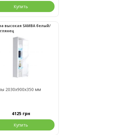
Купить
а высокая SAMBA белый/
 глянец
ры 2030x900x350 мм
4125
грн
Купить