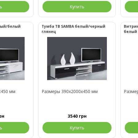
ь
Купить
лый/белый
Тумба ТВ SAMBA белый/черный
Витрин
глянец
белый
x450 мм
Размеры 390x2000x450 мм
Разме
рн
3540
грн
ь
Купить