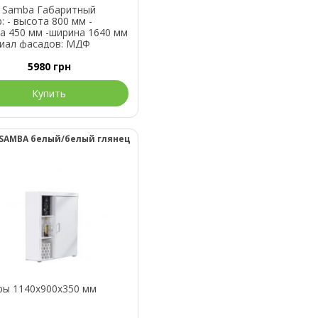
 Samba Габаритный
: - высота 800 мм -
а 450 мм -ширина 1640 мм
иал фасадов: МДФ
ты цветов (корпус-
) - корпус – белый
5980
грн
й; - фасад – белый
ц. В нашем интернет-
Купить
не мебели вы можете
ать комо...
SAMBA белый/белый глянец
ры 1140x900x350 мм