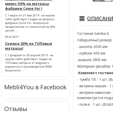
минус 50% на матрасы
фабрики Come For !
С 1 марта по 31 мая 2017г. на нашем
ОПИСАНИ
сайте действует скидка на матрасы
фабрики Come For. Акционное
предложения со сниженной на 50%
ценой ...
Гостиная Samba A
09.02.2017
Габаритный размер:
Скидка 20% на ТОПовые
- высота 2030 мм
матрасы!
- глубина 450 мм
С 1 февраля по 30 апреля 2017г. на
нашем сайте действует скидка на
-ширина 2900 мм
ТОПовые матрасы от ведущего
Материал фасадов:
украинского производителя ЕММ.
Акционное ...
Комплект гостино
- тумба ТВ - 1 шт. (
Mebli4You в Facebook
- витрина низкая - 1
- витрина навесная -
комплектуется подс
- полка - 1 шт. (В/Ш/
Отзывы