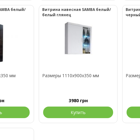
AMBA белый/
Витрина навесная SAMBA белый/
Витрин
белый глянец
черны
x350 мм
Размеры 1110x900x350 мм
Разме
рн
3980
грн
ь
Купить