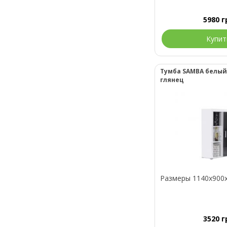
5980
г
Купит
Тумба SAMBA белы
глянец
Размеры 1140x900
3520
г