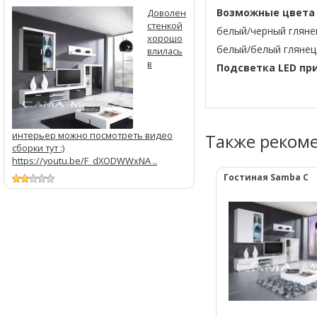
Возможные цвета 
Доволен
стенкой
белый/черный гляне
хорошо
белый/белый глянец
влилась
в
Подсветка LED пр
интерьер можно посмотреть видео
Также реком
сборки тут :)
https://youtu.be/F_dXODWWxNA ..
Гостиная Samba C