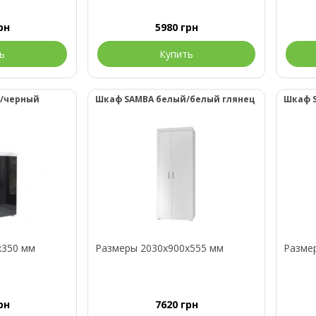
рн
5980
грн
ь
Купить
й/черный
Шкаф SAMBA белый/белый глянец
Шкаф 
x350 мм
Размеры 2030x900x555 мм
Разме
рн
7620
грн