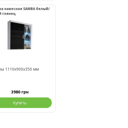
а навесная SAMBA белый/
й глянец
ры 1110x900x350 мм
3980
грн
Купить