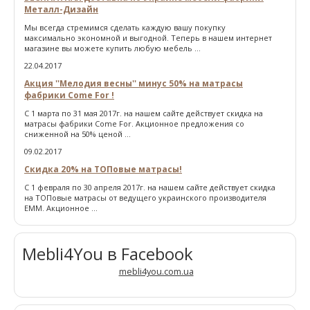
Металл-Дизайн
Мы всегда стремимся сделать каждую вашу покупку
максимально экономной и выгодной. Теперь в нашем интернет
магазине вы можете купить любую мебель ...
22.04.2017
Акция ''Мелодия весны'' минус 50% на матрасы
фабрики Come For !
С 1 марта по 31 мая 2017г. на нашем сайте действует скидка на
матрасы фабрики Come For. Акционное предложения со
сниженной на 50% ценой ...
09.02.2017
Скидка 20% на ТОПовые матрасы!
С 1 февраля по 30 апреля 2017г. на нашем сайте действует скидка
на ТОПовые матрасы от ведущего украинского производителя
ЕММ. Акционное ...
Mebli4You в Facebook
mebli4you.com.ua