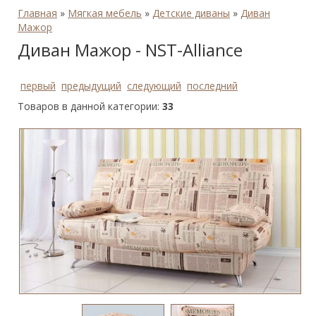
Главная
»
Мягкая мебель
»
Детские диваны
»
Диван
Мажор
Диван Мажор - NST-Alliance
первый
предыдущий
следующий
последний
Товаров в данной категории:
33