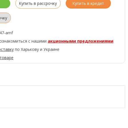
Купить в рассрочку
Купить в кредит
очку
47-amf
ознакомиться с нашими
акционными предложениями
оставку
по Харькову и Украине
 товаре